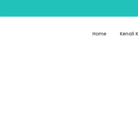
m
Home
Kenali 